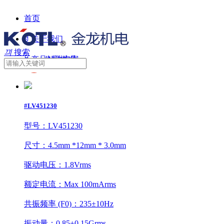
首页
ꀁ
关于我们
끠
搜索
ꀁ
产品解决方案
公司概况
ꀁ
市场应用
企业文化
马达
简
ꀁ
体中文
分支机构
荣誉资质
结构件
智能家居
#LV451230
ꀁ
投资者关系
新闻中心
触控显示
智能手机和可穿戴设备
主要生产基地
En
型号：LV451230
ꀁ
职位招聘
汽车
合作伙伴关系
公告
尺寸：4.5mm *12mm * 3.0mm
联系我们
电脑
IR联系
招聘
驱动电压：1.8Vrms
其他
普法及教育
额定电流：Max 100mArms
共振频率 (F0)：235±10Hz
振动量：0.85±0.15Grms