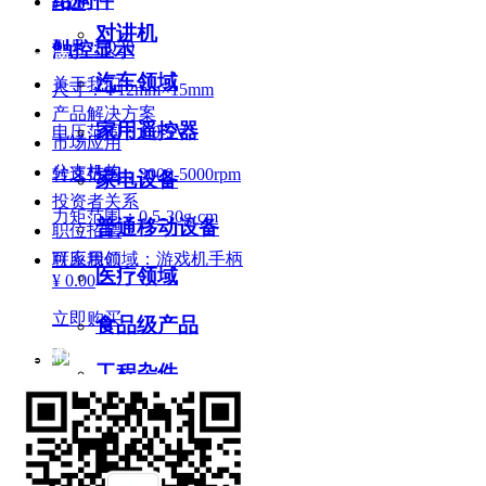
结构件
#Q20
对讲机
型号：Q20
触控显示
网站指南
汽车领域
关于我们
尺寸：Φ12mm×15mm
产品解决方案
家用遥控器
电压范围：1.0-5V
市场应用
分支机构
转速范围：3000-5000rpm
家电设备
投资者关系
力矩范围：0.5-30g·cm
普通移动设备
职位招聘
可应用领域：游戏机手柄
联系我们
医疗领域
¥ 0.00
立即购买
食品级产品
关注我们
工程杂件
#180
触控显示
型号：180
盖板玻璃