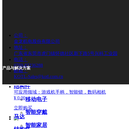
直流无刷马达
立即购买
减速马达
#N10
线性马达
公司：
型号：N10
ERM马达
金龙机电股份有限公司
尺寸：Φ12×12
地址：
扁平马达
广东省东莞市虎门镇怀德社区新下路5号兴科工业园
电压范围：1.0-5.0v
电话：
0769-83236288
空心杯马达
产品与解决方案
转速范围：4000-20000rpm
邮箱：
& 实芯马达
KOTL-Sales@kotl.com.cn
力矩范围：0.2-3g·cm
结构件
可应用领域：游戏机手柄，智能锁，数码相机
¥ 0.00
移动电子
立即购买
智能穿戴
马达
智能家居