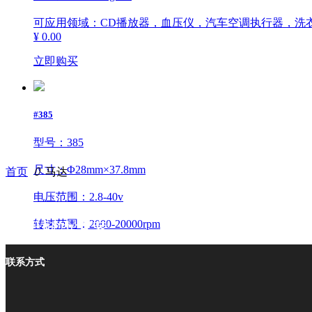
可应用领域：CD播放器，血压仪，汽车空调执行器，洗
¥ 0.00
立即购买
#385
型号：385
尺寸：Φ28mm×37.8mm
首页
ꄲ
马达
电压范围：2.8-40v
转速范围：2000-20000rpm
产品解决方案
力矩范围：10-100g·cm
马达
联系方式
可应用领域：电动工具，汽车天线，吸尘器，电吹风，激
直流有刷马达
¥ 0.00