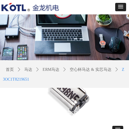
首页
ꄲ
马达
ꄲ
ERM马达
ꄲ
空心杯马达 & 实芯马达
ꄲ
Z
3OC1T8219651
产品解决方案